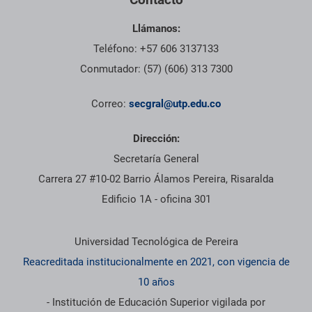
Llámanos:
Teléfono: +57 606 3137133
Conmutador: (57) (606) 313 7300
Correo:
secgral@utp.edu.co
Dirección:
Secretaría General
Carrera 27 #10-02 Barrio Álamos Pereira, Risaralda
Edificio 1A - oficina 301
Información institucional
Universidad Tecnológica de Pereira
Reacreditada institucionalmente en 2021, con vigencia de
10 años
- Institución de Educación Superior vigilada por