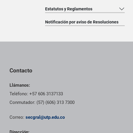
Estatutos y Reglamentos
Notificación por aviso de Resoluciones
Pie de página con información de contacto, redes sociales y dat
Contacto
Llámanos:
Teléfono: +57 606 3137133
Conmutador: (57) (606) 313 7300
Correo:
secgral@utp.edu.co
Dirección: