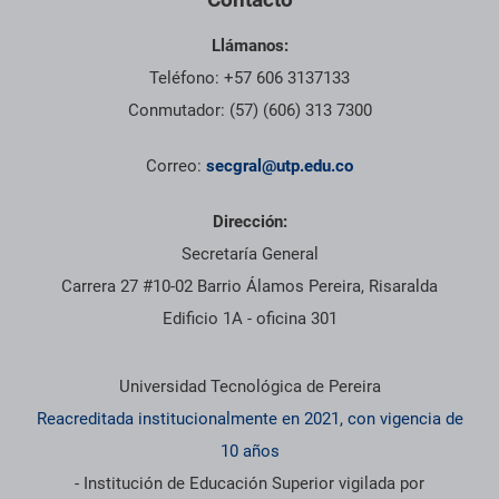
Llámanos:
Teléfono: +57 606 3137133
Conmutador: (57) (606) 313 7300
Correo:
secgral@utp.edu.co
Dirección:
Secretaría General
Carrera 27 #10-02 Barrio Álamos Pereira, Risaralda
Edificio 1A - oficina 301
Información institucional
Universidad Tecnológica de Pereira
Reacreditada institucionalmente en 2021, con vigencia de
10 años
- Institución de Educación Superior vigilada por