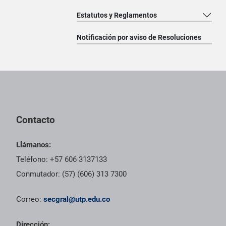
Estatutos y Reglamentos
Notificación por aviso de Resoluciones
Pie de página con información de contacto, redes sociales y dat
Contacto
Llámanos:
Teléfono: +57 606 3137133
Conmutador: (57) (606) 313 7300
Correo:
secgral@utp.edu.co
Dirección: