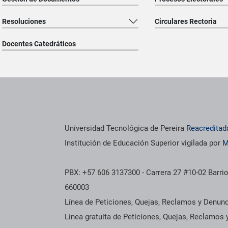
Resoluciones
Circulares Rectoria
Docentes Catedráticos
os institucionales
Información institucional
Universidad Tecnológica de Pereira
Reacreditad
Institución de Educación Superior vigilada por
M
PBX: +57 606 3137300 - Carrera 27 #10-02 Barrio
660003
Línea de Peticiones, Quejas, Reclamos y Denun
Línea gratuita de Peticiones, Quejas, Reclamos