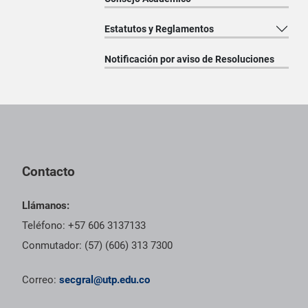
Estatutos y Reglamentos
Notificación por aviso de Resoluciones
Pie de página con información de contacto, redes sociales y dat
Contacto
Llámanos:
Teléfono: +57 606 3137133
Conmutador: (57) (606) 313 7300
Correo:
secgral@utp.edu.co