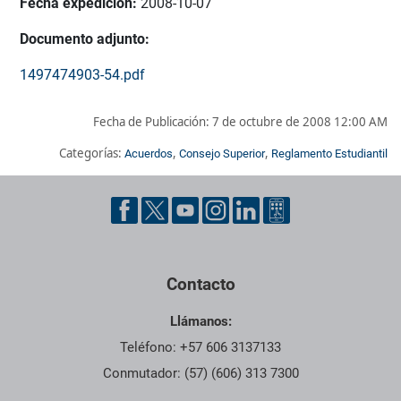
Fecha expedición:
2008-10-07
Documento adjunto:
1497474903-54.pdf
Fecha de Publicación:
7 de octubre de 2008 12:00 AM
Categorías:
,
,
Acuerdos
Consejo Superior
Reglamento Estudiantil
Pie de página con información de contacto, redes sociales y dat
Contacto
Llámanos:
Teléfono: +57 606 3137133
Conmutador: (57) (606) 313 7300