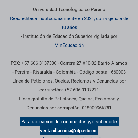
Información institucional
Universidad Tecnológica de Pereira
Reacreditada institucionalmente en 2021, con vigencia de
10 años
- Institución de Educación Superior vigilada por
MinEducación
PBX: +57 606 3137300 - Carrera 27 #10-02 Barrio Alamos
- Pereira - Risaralda - Colombia - Código postal: 660003
Línea de Peticiones, Quejas, Reclamos y Denuncias por
corrupción: +57 606 3137211
Línea gratuita de Peticiones, Quejas, Reclamos y
Denuncias por corrupción: 018000966781
Para radicación de documentos y/o solicitudes
ventanillaunica@utp.edu.co