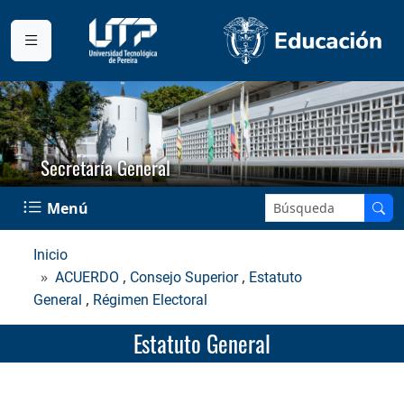
Secretaría General
Buscar en el sitio:
Menú
Inicio
,
,
ACUERDO
Consejo Superior
Estatuto
,
General
Régimen Electoral
Estatuto General