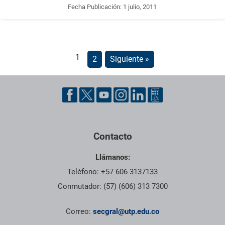
Fecha Publicación:
1 julio, 2011
1
2
Siguiente »
Pie de página con información de contacto, redes sociales y dat
Contacto
Llámanos:
Teléfono: +57 606 3137133
Conmutador: (57) (606) 313 7300
Correo:
secgral@utp.edu.co